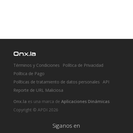
Onx.la
Términos y Condiciones
Política de Privacidad
Política de Pago
Políticas de tratamiento de datos personales
API
Reporte de URL Maliciosa
Onx.la
es una marca de
Aplicaciones Dinámicas
Copyright © APDI 2026
Siganos en