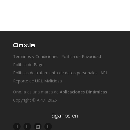
Onx.la
Términos y Condiciones
Política de Privacidad
Política de Pago
Políticas de tratamiento de datos personales
API
Reporte de URL Maliciosa
Onx.la
es una marca de
Aplicaciones Dinámicas
Copyright © APDI 2026
Siganos en